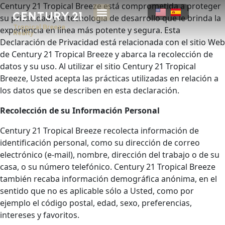
Century 21 Tropical Breeze está comprometida a proteger
su privacidad y la tecnología de desarrollo que le brinda la
Tropical Breeze
experiencia en línea más potente y segura. Esta
NUESTRO EQUIPO
Realty
Declaración de Privacidad está relacionada con el sitio Web
de Century 21 Tropical Breeze y abarca la recolección de
datos y su uso. Al utilizar el sitio Century 21 Tropical
Breeze, Usted acepta las prácticas utilizadas en relación a
los datos que se describen en esta declaración.
Recolección de su Información Personal
Century 21 Tropical Breeze recolecta información de
identificación personal, como su dirección de correo
electrónico (e-mail), nombre, dirección del trabajo o de su
casa, o su número telefónico. Century 21 Tropical Breeze
también recaba información demográfica anónima, en el
sentido que no es aplicable sólo a Usted, como por
ejemplo el código postal, edad, sexo, preferencias,
intereses y favoritos.